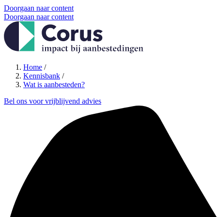
Doorgaan naar content
Doorgaan naar content
Home
/
Kennisbank
/
Wat is aanbesteden?
Bel ons voor vrijblijvend advies