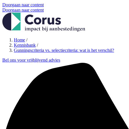
Doorgaan naar content
Doorgaan naar content
Home
/
Kennisbank
/
Gunningscriteria vs. selectiecriteria: wat is het verschil?
Bel ons voor vrijblijvend advies