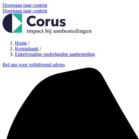
Doorgaan naar content
Doorgaan naar content
Home
/
Kennisbank
/
Enkelvoudige onderhandse aanbesteding
Bel ons voor vrijblijvend advies