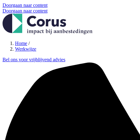
Doorgaan naar content
Doorgaan naar content
Home
/
Werkwijze
Bel ons voor vrijblijvend advies