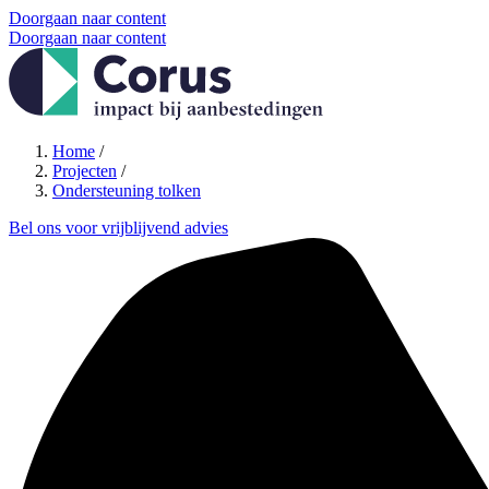
Doorgaan naar content
Doorgaan naar content
Home
/
Projecten
/
Ondersteuning tolken
Bel ons voor vrijblijvend advies