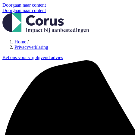
Doorgaan naar content
Doorgaan naar content
Home
/
Privacyverklaring
Bel ons voor vrijblijvend advies