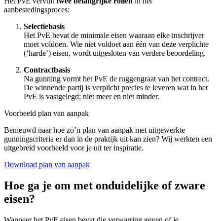
Het PvE vervult
twee belangrijke rollen
in het
aanbestedingsproces:
Selectiebasis
Het PvE bevat de minimale eisen waaraan elke inschrijver
moet voldoen. Wie niet voldoet aan één van deze verplichte
(‘harde’) eisen, wordt uitgesloten van verdere beoordeling.
Contractbasis
Na gunning vormt het PvE de ruggengraat van het contract.
De winnende partij is verplicht precies te leveren wat in het
PvE is vastgelegd; niet meer en niet minder.
Voorbeeld plan van aanpak
Benieuwd naar hoe zo’n plan van aanpak met uitgewerkte
gunningscriteria er dan in de praktijk uit kan zien? Wij werkten een
uitgebreid voorbeeld voor je uit ter inspiratie.
Download plan van aanpak
Hoe ga je om met onduidelijke of zware
eisen?
Wanneer het PvE eisen bevat die verwarring geven of je