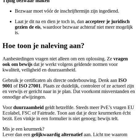
Tijdig bezwaar maken
Bezwaar moet vóór de inschrijftermijn zijn ingediend.
Laat je dit na en dien je toch in, dan
accepteer je juridisch
gezien de eis
, waardoor bezwaar achteraf niet meer mogelijk
is.
Hoe toon je naleving aan?
Aanbestedingen vragen niet alleen om een oplossing. Ze
vragen
ook om bewijs
dat je werkt volgens geldende normen voor
kwaliteit, veiligheid en duurzaamheid.
Gebruik je certificaten als directe onderbouwing. Denk aan
ISO
9001
of
ISO 27001
. Plaats ze duidelijk, controleer of ze actueel zijn
en verwijs er gericht naar in je plan. Dat voorkomt misverstanden en
onnodige afwijzingen.
Voor
duurzaamheid
geldt hetzelfde. Steeds meer PvE’s vragen EU
Ecolabel, FSC of Fairtrade. Toon aan dat je deze keurmerken écht
bezit. Een vinkje in een formulier is niet genoeg; bewijs telt.
Mis je een keurmerk?
Lever dan een
gelijkwaardig alternatief
aan. Licht toe waarom