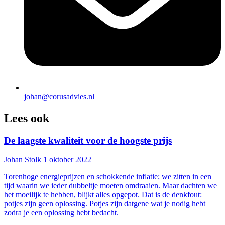
johan@corusadvies.nl
Lees ook
De laagste kwaliteit voor de hoogste prijs
Johan Stolk
1 oktober 2022
Torenhoge energieprijzen en schokkende inflatie; we zitten in een
tijd waarin we ieder dubbeltje moeten omdraaien. Maar dachten we
het moeilijk te hebben, blijkt alles opgepot. Dat is de denkfout:
potjes zijn geen oplossing. Potjes zijn datgene wat je nodig hebt
zodra je een oplossing hebt bedacht.