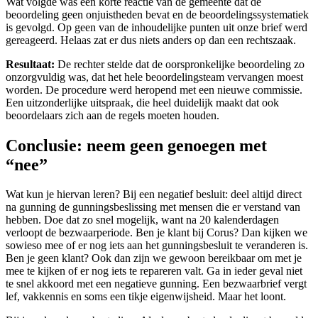
Wat volgde was een korte reactie van de gemeente dat de
beoordeling geen onjuistheden bevat en de beoordelingssystematiek
is gevolgd. Op geen van de inhoudelijke punten uit onze brief werd
gereageerd. Helaas zat er dus niets anders op dan een rechtszaak.
Resultaat:
De rechter stelde dat de oorspronkelijke beoordeling zo
onzorgvuldig was, dat het hele beoordelingsteam vervangen moest
worden. De procedure werd heropend met een nieuwe commissie.
Een uitzonderlijke uitspraak, die heel duidelijk maakt dat ook
beoordelaars zich aan de regels moeten houden.
Conclusie: neem geen genoegen met
“nee”
Wat kun je hiervan leren? Bij een negatief besluit: deel altijd direct
na gunning de gunningsbeslissing met mensen die er verstand van
hebben. Doe dat zo snel mogelijk, want na 20 kalenderdagen
verloopt de bezwaarperiode. Ben je klant bij Corus? Dan kijken we
sowieso mee of er nog iets aan het gunningsbesluit te veranderen is.
Ben je geen klant? Ook dan zijn we gewoon bereikbaar om met je
mee te kijken of er nog iets te repareren valt. Ga in ieder geval niet
te snel akkoord met een negatieve gunning. Een bezwaarbrief vergt
lef, vakkennis en soms een tikje eigenwijsheid. Maar het loont.