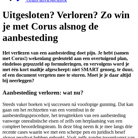
Uitgesloten? Verloren? Zo win
je met Corus alsnog de
aanbesteding
Het verliezen van een aanbesteding doet pijn. Je hebt (samen
met Corus!) wekenlang gesleuteld aan een overtuigend plan,
eindeloos gepuzzeld op formuleringen, en vervolgens word je
met één kort mailtje afgescheept: niet SMART genoeg, te duur,
of een document vergeten mee te sturen. Moet je je daar altijd
bij neerleggen?
Aanbesteding verloren: wat nu?
Steeds vaker boeken wij successen ná voorlopige gunning. Dat kan
gaan om het rechtzetten van een vormfout in de
aanbestedingsprocedure, het terugtrekken van een aanbesteding
vanwege onrealistische eisen of zelfs om herplaatsing van een
compleet beoordelingsteam. In deze blog neem ik je mee langs drie
recente cases waarin we met een scherpe pen en juridisch besef
alsnog resultaat hebben geboekt. Vaak zelfs zonder tussenkomst van