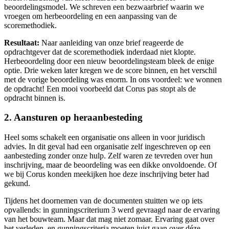
beoordelingsmodel. We schreven een bezwaarbrief waarin we
vroegen om herbeoordeling en een aanpassing van de
scoremethodiek.
Resultaat:
Naar aanleiding van onze brief reageerde de
opdrachtgever dat de scoremethodiek inderdaad niet klopte.
Herbeoordeling door een nieuw beoordelingsteam bleek de enige
optie. Drie weken later kregen we de score binnen, en het verschil
met de vorige beoordeling was enorm. In ons voordeel: we wonnen
de opdracht! Een mooi voorbeeld dat Corus pas stopt als de
opdracht binnen is.
2. Aansturen op heraanbesteding
Heel soms schakelt een organisatie ons alleen in voor juridisch
advies. In dit geval had een organisatie zelf ingeschreven op een
aanbesteding zonder onze hulp. Zelf waren ze tevreden over hun
inschrijving, maar de beoordeling was een dikke onvoldoende. Of
we bij Corus konden meekijken hoe deze inschrijving beter had
gekund.
Tijdens het doornemen van de documenten stuitten we op iets
opvallends: in gunningscriterium 3 werd gevraagd naar de ervaring
van het bouwteam. Maar dat mag niet zomaar. Ervaring gaat over
het verleden, en gunningscriteria moeten juist gaan over déze