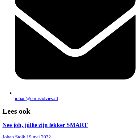
johan@corusadvies.nl
Lees ook
Nee joh, júllie zijn lekker SMART
Johan Stolk
19 mei 2022