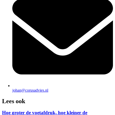
johan@corusadvies.nl
Lees ook
Hoe groter de voetafdruk, hoe kleiner de