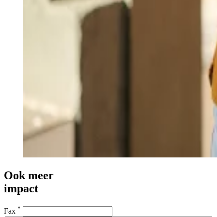
Ook meer
impact
*
Fax