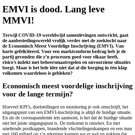
EMVI is dood. Lang leve
MMVI!
Terwijl COVID-19 wereldwijd samenlevingen ontwricht, gaat
de aanbestedingswereld vrolijk verder met de zoektocht naar
de Economisch Meest Voordelige Inschrijving (EMVI). Van
harte gefeliciteerd. Voor een marktconform bedrag heb je de
partij gevonden die z’n processen goed voor elkaar heeft,
risico’s indekt met beheersmaatregelen en onvoorziene situaties
borgt. Maar is het hele idee niet dat al die borging in één klap
volkomen waardeloos is gebleken?
Economisch meest voordelige inschrijving
voor de lange termijn?
Hoeveel KPI’s, doelstellingen en monitoring je ook omschrijft, het
uitgangspunt van een EMVI-inschrijving is altijd de huidige situatie.
En als de coronapandemie iets aantoont, is het dat de huidige situatie
niet het juiste uitgangspunt is. De toekomst is onzeker. En met
smeltende poolkappen, brandende vluchtelingenkampen en een man
met 160 miljard op z’n rekening kunnen we er wel op gokken dat