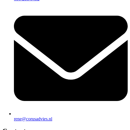
rene@corusadvies.nl