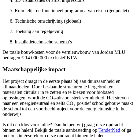
3D visualisaties of artist impressions
Ruimtelijk en functioneel programma van eisen (geüpdatet)
Technische omschrijving (globaal)
Toetsing aan regelgeving
Installatietechnische schema’s
De totale bouwkosten voor de vernieuwbouw van Jordan MLU
bedragen € 14.000.000 exclusief BTW.
Maatschappelijke impact
Het project draagt in de eerste plaats bij aan duurzaamheid en
klimaatdoelen. Door bestaande structuren te hergebruiken,
materialen circulair in te zetten en te kiezen voor biobased
oplossingen, wordt de CO₂-uitstoot sterk verminderd. Het streven
naar een energieneutraal en zelfs CO₂-positief schoolgebouw maakt
de school tot een voorbeeldproject voor de energietransitie in het
onderwijs.
Is dit een klus voor jullie? Dan helpen wij graag deze opdracht
binnen te halen! Bekijk de totale aanbesteding op
TenderNed
of ga
met ons in gesprek om deze opdracht binnen te halen.